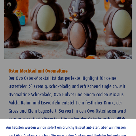
Oster-Mocktail mit Ovomaltine
Der Ovo Oster-Mocktail ist das perfekte Highlight für deine
Osterfeier 🏅 Cremig, schokoladig und erfrischend zugleich. Mit
Ovomaltine Schokolade, Ovo-Pulver und einem coolen Mix aus
Milch, Rahm und Eiswürfeln entsteht ein festlicher Drink, der
Gross und Klein begeistert. Serviert in den Ovo-Osterhasen wird
er zum garantiert süssesten Hingucker des Osterbrunches. 🧡🐇
Am liebsten würden wir dir sofort ein Crunchy Biscuit anbieten, aber wir müssen
zuerst über Cookies sprechen. Wir verwenden Cookies und ähnliche Technologien,