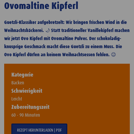
Ovomaltine Kipferl
Guetzli-Klassiker aufgebretzelt: Wir bringen frischen Wind in die
Weihnachtsbäckerei. 🌙 Statt traditioneller Vanillekipferl machen
wir jetzt Ovo Kipferl mit Ovomaltine Pulver. Der schokoladig-
knusprige Geschmack macht diese Guetzli zu einem Muss. Die
Ovo Kipferl dürfen an keinem Weihnachtsessen fehlen. 😉
Kategorie
Backen
Schwierigkeit
Leicht
Zubereitungszeit
60 - 90 Minuten
REZEPT HERUNTERLADEN | PDF