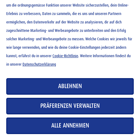
um die ordnungsgemässe Funktion unserer Website sicherzustellen, dein Online-
Ovomaltine Schokolade 100
Ovomaltine Original 500 g
Erlebnis zu verbessern, Daten zu sammeln, die es uns und unseren Partnern
g
ermöglichen, den Datenverkehr auf der Website zu analysieren, dir auf dich
CHF
9.85
zugeschnittene Marketing- und Werbeangebote zu unterbreiten und den Erfolg
CHF
3.20
solcher Marketing- und Werbeangebote zu messen. Welche Cookies wir jeweils für
wie lange verwenden, und wie du deine Cookie-Einstellungen jederzeit ändern
kannst, erfährst du in unserer
Cookie-Richtlinie
. Weitere Informationen findest du
in unserer
Datenschutzerklärung
KONTAKT
ABLEHNEN
NEWSLETTER
NUTZUNGSBEDINGUNGEN
PRÄFERENZEN VERWALTEN
DATENSCHUTZERKLÄRUNG
COOKIE-RICHTLINIEN
ALLE ANNEHMEN
MEDIADATENBANK
IMPRESSUM