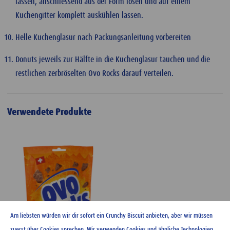
lassen, anschliessend aus der Form lösen und auf einem
Kuchengitter komplett auskühlen lassen.
Helle Kuchenglasur nach Packungsanleitung vorbereiten
Donuts jeweils zur Hälfte in die Kuchenglasur tauchen und die
restlichen zerbröselten Ovo Rocks darauf verteilen.
Verwendete Produkte
Am liebsten würden wir dir sofort ein Crunchy Biscuit anbieten, aber wir müssen
zuerst über Cookies sprechen. Wir verwenden Cookies und ähnliche Technologien,