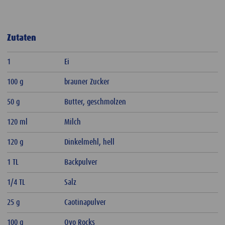
Zutaten
1
Ei
100 g
brauner Zucker
50 g
Butter, geschmolzen
120 ml
Milch
120 g
Dinkelmehl, hell
1 TL
Backpulver
1/4 TL
Salz
25 g
Caotinapulver
100 g
Ovo Rocks