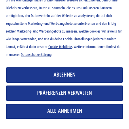
um die ordnungsgemässe Funktion unserer Website sicherzustellen, dein Online-
Ovomaltine Schokolade 100
Erlebnis zu verbessern, Daten zu sammeln, die es uns und unseren Partnern
g
ermöglichen, den Datenverkehr auf der Website zu analysieren, dir auf dich
zugeschnittene Marketing- und Werbeangebote zu unterbreiten und den Erfolg
CHF
3.20
solcher Marketing- und Werbeangebote zu messen. Welche Cookies wir jeweils für
wie lange verwenden, und wie du deine Cookie-Einstellungen jederzeit ändern
kannst, erfährst du in unserer
Cookie-Richtlinie
. Weitere Informationen findest du
in unserer
Datenschutzerklärung
KONTAKT
ABLEHNEN
NEWSLETTER
NUTZUNGSBEDINGUNGEN
PRÄFERENZEN VERWALTEN
DATENSCHUTZERKLÄRUNG
COOKIE-RICHTLINIEN
ALLE ANNEHMEN
MEDIADATENBANK
IMPRESSUM