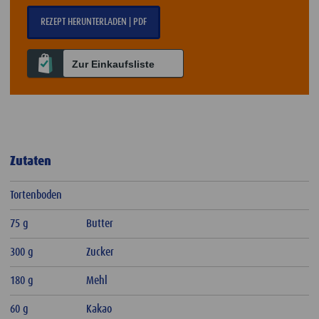
REZEPT HERUNTERLADEN | PDF
Zur Einkaufsliste
Zutaten
Tortenboden
75 g
Butter
300 g
Zucker
180 g
Mehl
60 g
Kakao