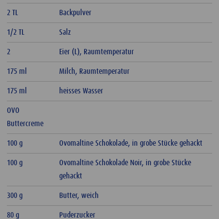
2 TL
Backpulver
1/2 TL
Salz
2
Eier (L), Raumtemperatur
175 ml
Milch, Raumtemperatur
175 ml
heisses Wasser
OVO
Buttercreme
100 g
Ovomaltine Schokolade, in grobe Stücke gehackt
100 g
Ovomaltine Schokolade Noir, in grobe Stücke
gehackt
300 g
Butter, weich
80 g
Puderzucker