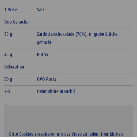
1 Prise
Salz
Drip Ganache
75 g
Zartbitterschokolade (70%), in grobe Stücke
gehackt
45 g
Butter
Dekoration
50 g
OVO Rocks
3-5
Ovomaltine Branchli
Bitte Cookies akzeptieren um das Video zu laden. Hier klicken