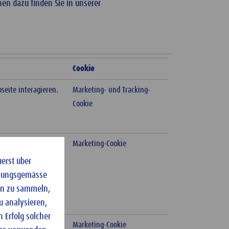
en dazu finden Sie in unserer
Cookie
eite interagieren.
Marketing- und Tracking-
Cookie
gigkeit Ihres
Marketing-Cookie
inem anderen Ihrer
uerst über
dnungsgemässe
ten zu sammeln,
u analysieren,
 Erfolg solcher
 interagieren.
Marketing-Cookie