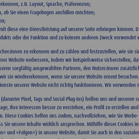
rkennen, z.B. Layout, Sprache, Präferenzen;
en, ob Sie einen Fragebogen ausfüllen möchten;
en;
it diese eine Dienstleistung auf unserer Seite erbringen können. 
Produkts oder der Funktion und zu keinem anderen Zweck verwendet 
cher:innen zu erkennen und zu zählen und festzustellen, wie sie s
er Website verbessern, indem wir beispielsweise sicherstellen, das
eren sorgfältig ausgewählten Partnern, den Nutzer:innen zusätzlic
 wir sie wiedererkennen, wenn sie unsere Website erneut besuchen.
enste unserer Website nicht richtig funktionieren. Wir verwenden d
(darunter Pixel, Tags und Social-Plug-ins) helfen uns und unseren s
age, Ihre Interessen besser zu verstehen, ein Profil zu erstellen 
gen. Diese Cookies helfen uns zudem, nachvollziehen, wie Sie Werbe
ss Sie unsere Inhalte wirklich ansprechen. Mithilfe dieser Cookies 
len» und «Folgen») in unsere Website, damit Sie auch in den sozial