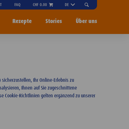
"OPEN
T
FAQ
CHF 0.00
DE
SEARCH-
MENU
Rezepte
Stories
Über uns
icherzustellen, Ihr Online-Erlebnis zu
alysieren, Ihnen auf Sie zugeschnittene
e Cookie-Richtlinien gelten ergänzend zu unserer