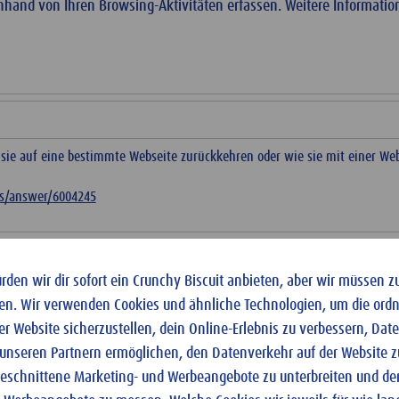
nd von Ihren Browsing-Aktivitäten erfassen. Weitere Information
ie auf eine bestimmte Webseite zurückkehren oder wie sie mit einer Webs
cs/answer/6004245
önnen interessenbezogene, personalisierte Werbebotschaften, die in Abhän
tens auf einem Endgerät (z.B. Handy) an Sie angepasst wurden auch auf e
den wir dir sofort ein Crunchy Biscuit anbieten, aber wir müssen z
ezeigt werden.
en. Wir verwenden Cookies und ähnliche Technologien, um die or
er Website sicherzustellen, dein Online-Erlebnis zu verbessern, Da
?hl=de
 unseren Partnern ermöglichen, den Datenverkehr auf der Website z
ugeschnittene Marketing- und Werbeangebote zu unterbreiten und den
ie auf eine Werbeanzeige klicken und anschliessend mit unserer Webseite