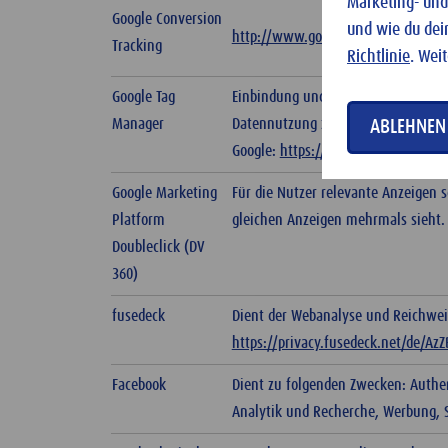
Marketing- und
Google Conversion
und wie du dei
http://www.google.de/policies/tech
Tracking
Richtlinie
. Wei
Google Tag
Einbindung und Verwaltung von Goo
Manager
Datennutzung zu Marketingzwecken
ABLEHNEN
Google:
https://www.google.com/pol
Google Marketing
Für die Nutzer relevante Anzeigen 
Platform
gleichen Anzeigen mehrmals sieht.
Doubleclick (DV
360)
fusedeck
Dient der Webanalyse und Reichwe
https://privacy.fusedeck.net/de/AzZ
Facebook
Dient zu folgenden Zwecken: Authen
Analytik und Recherche, Werbung, S