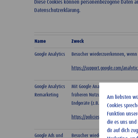
Diese Cookies können personenbezogene Daten anha
Datenschutzerklärung.
Name
Zweck
Google Analytics
Besucher wiederzuerkennen, wenn s
https://support.google.com/analyti
Google Analytics
Mit Google Analytics Remarketing k
Remarketing
früheren Nutzungs- und Surfverhal
Am liebsten wür
Endgeräte (z.B. Tablet oder PC) ang
Cookies sprech
Funktion unser
https://policies.google.com/privacy
die es uns und
dir auf dich z
Google Ads und
Besucher wiederzuerkennen, wenn s