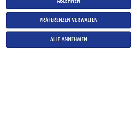
ABLEHNEN
Hast du die zwei Ovo Gondeli in Arosa bereits entdeckt? Falls nicht,
ab nach Arosa und viel Spass!
PRÄFERENZEN VERWALTEN
MEHR ERFAHREN
ALLE ANNEHMEN