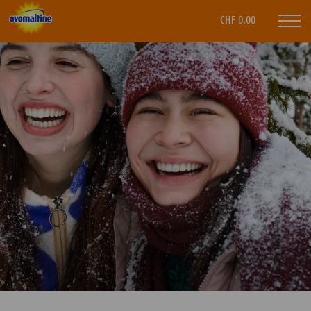
Ovomaltine
CHF 0.00
Mobi
navi