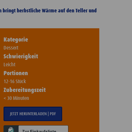
n bringt herbstliche Wärme auf den Teller und
Kategorie
Dessert
Schwierigkeit
Leicht
Portionen
12-16 Stück
Zubereitungszeit
< 30 Minuten
JETZT HERUNTERLADEN | PDF
Zur Einkaufsliste