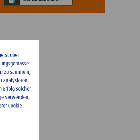
uerst über
dnungsgemässe
ten zu sammeln,
u analysieren,
 Erfolg solcher
nge verwenden,
erer
Cookie-