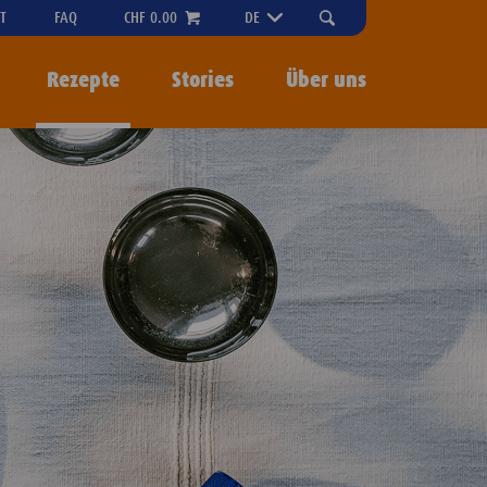
"OPEN
T
FAQ
CHF 0.00
DE
SEARCH-
MENU
Rezepte
Stories
Über uns