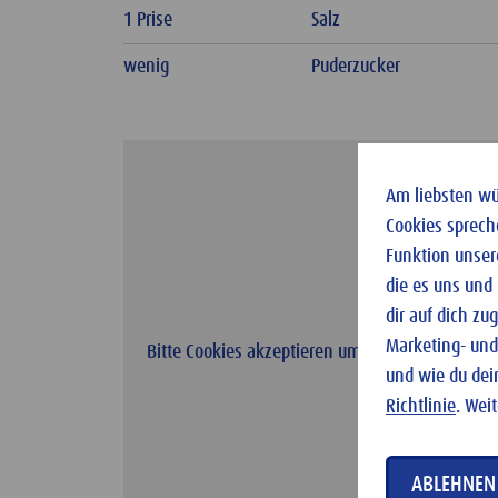
1 Prise
Salz
wenig
Puderzucker
Am liebsten wür
Cookies sprech
Funktion unser
die es uns und
dir auf dich z
Marketing- und
Bitte Cookies akzeptieren um das Video zu laden
und wie du dei
Richtlinie
. Wei
ABLEHNEN