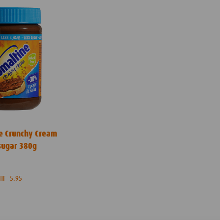
e Crunchy Cream
 sugar 380g
CHF
5.95