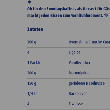
🍁
Ob für den Sonntagskaffee, als Dessert für Gä
macht jeden Bissen zum Wohlfühlmoment. 🤎
Zutaten
200 g
Ovomaltine Crunchy Cre
4
Eigelbe
1 Päckli
Vanillezucker
200 g
Marronipüree
150 g
geriebene Haselnüsse
1/4 TL
Backpulver
4
Eiweisse