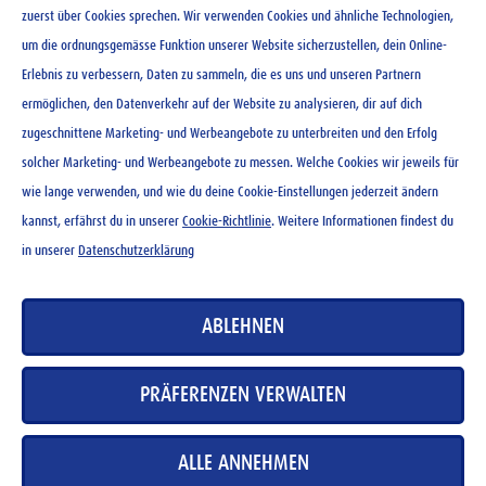
zuerst über Cookies sprechen. Wir verwenden Cookies und ähnliche Technologien,
um die ordnungsgemässe Funktion unserer Website sicherzustellen, dein Online-
Erlebnis zu verbessern, Daten zu sammeln, die es uns und unseren Partnern
ermöglichen, den Datenverkehr auf der Website zu analysieren, dir auf dich
KONTAKT
zugeschnittene Marketing- und Werbeangebote zu unterbreiten und den Erfolg
NEWSLETTER
solcher Marketing- und Werbeangebote zu messen. Welche Cookies wir jeweils für
NUTZUNGSBEDINGUNGEN
wie lange verwenden, und wie du deine Cookie-Einstellungen jederzeit ändern
DATENSCHUTZERKLÄRUNG
kannst, erfährst du in unserer
Cookie-Richtlinie
. Weitere Informationen findest du
COOKIE-RICHTLINIEN
in unserer
Datenschutzerklärung
MEDIADATENBANK
IMPRESSUM
ABLEHNEN
KARRIERE
PRÄFERENZEN VERWALTEN
ALLE ANNEHMEN
Copyright 2026 Wander AG