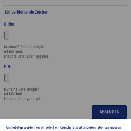
150
verbleibende Zeichen
Bilder
Maximal 3 Dateien möglich.
64 MB Limit.
Erlaubte Dateitypen: jpg png.
PDF
Nur eine Datei möglich.
64 MB Limit.
Erlaubte Dateitypen: pdf.
Am liebsten würden wir dir sofort ein Crunchy Biscuit anbieten, aber wir müssen