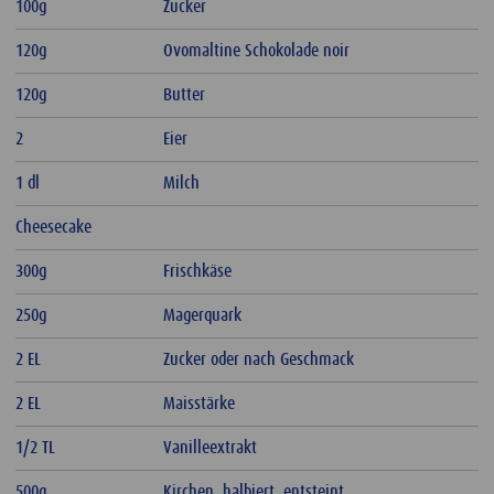
100g
Zucker
120g
Ovomaltine Schokolade noir
120g
Butter
2
Eier
1 dl
Milch
Cheesecake
300g
Frischkäse
250g
Magerquark
2 EL
Zucker oder nach Geschmack
2 EL
Maisstärke
1/2 TL
Vanilleextrakt
500g
Kirchen, halbiert, entsteint