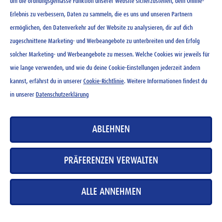
um die ordnungsgemässe Funktion unserer Website sicherzustellen, dein Online-
Ovomaltine Schokolade noir
Erlebnis zu verbessern, Daten zu sammeln, die es uns und unseren Partnern
100 g
ermöglichen, den Datenverkehr auf der Website zu analysieren, dir auf dich
zugeschnittene Marketing- und Werbeangebote zu unterbreiten und den Erfolg
CHF
3.20
solcher Marketing- und Werbeangebote zu messen. Welche Cookies wir jeweils für
wie lange verwenden, und wie du deine Cookie-Einstellungen jederzeit ändern
kannst, erfährst du in unserer
Cookie-Richtlinie
. Weitere Informationen findest du
in unserer
Datenschutzerklärung
KONTAKT
ABLEHNEN
NEWSLETTER
NUTZUNGSBEDINGUNGEN
PRÄFERENZEN VERWALTEN
DATENSCHUTZERKLÄRUNG
COOKIE-RICHTLINIEN
ALLE ANNEHMEN
MEDIADATENBANK
IMPRESSUM