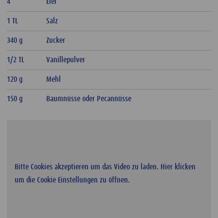
4
Eier
1 TL
Salz
340 g
Zucker
1/2 TL
Vanillepulver
120 g
Mehl
150 g
Baumnüsse oder Pecannüsse
Bitte Cookies akzeptieren um das Video zu laden. Hier klicken
um die Cookie Einstellungen zu öffnen.