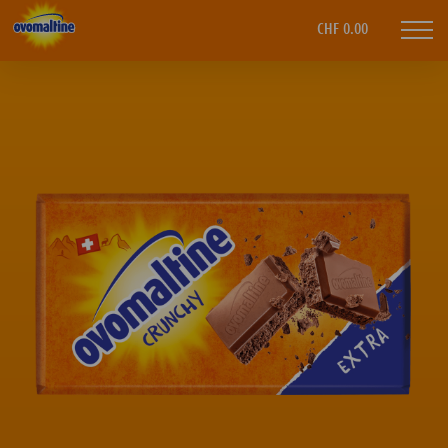
Ovomaltine
CHF 0.00
Mobi
navi