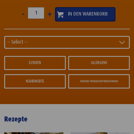
-
+
-- Select --
ZUTATEN
ALLERGENE
NÄHRWERTE
WEITERE PRODUKTINFORMATIONEN
Rezepte