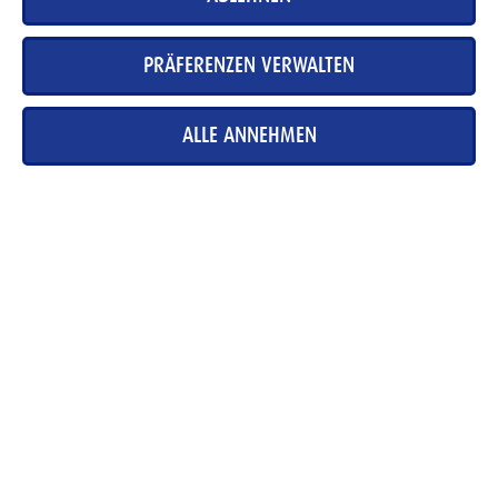
-
+
PRÄFERENZEN VERWALTEN
ALLE ANNEHMEN
KONTAKT
NEWSLETTER
NUTZUNGSBEDINGUNGEN
DATENSCHUTZERKLÄRUNG
COOKIE-RICHTLINIEN
MEDIADATENBANK
IMPRESSUM
KARRIERE