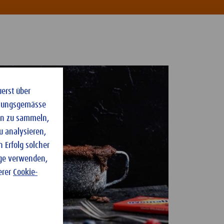
uerst über
dnungsgemässe
ten zu sammeln,
u analysieren,
 Erfolg solcher
nge verwenden,
erer
Cookie-