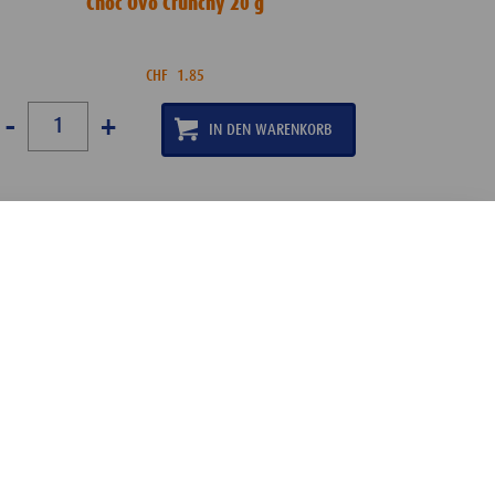
Choc Ovo Crunchy 20 g
CHF
1.85
-
+
Copyright 2026 Wander AG