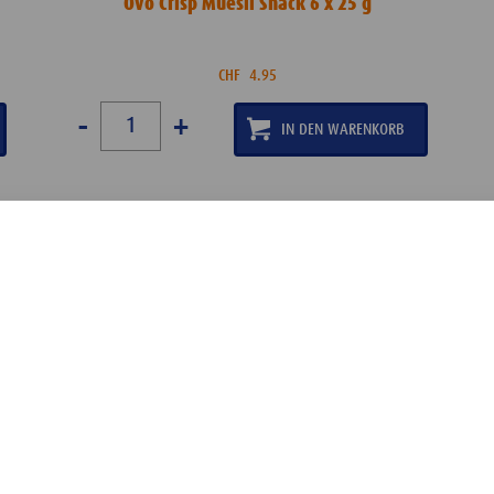
Ovo Crisp Muesli Snack 6 x 25 g
CHF
4.95
-
+