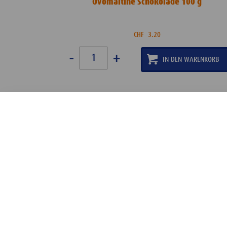
Ovomaltine Schokolade 100 g
CHF
3.20
-
+
KONTAKT
NEWSLETTER
NUTZUNGSBEDINGUNGEN
DATENSCHUTZERKLÄRUNG
COOKIE-RICHTLINIEN
MEDIADATENBANK
IMPRESSUM