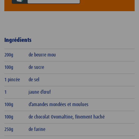
Ingrédients
200g
de beurre mou
100g
de sucre
1 pincée
de sel
1
jaune d’œuf
100g
d’amandes mondées et moulues
100g
de chocolat Ovomaltine, finement haché
250g
de farine