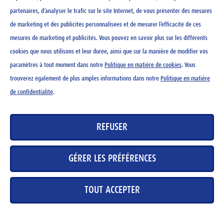
partenaires, d’analyser le trafic sur le site Internet, de vous présenter des mesures
Ovomaltine chocolat 100 g
Ovomaltine Original 500 g
de marketing et des publicités personnalisées et de mesurer l’efficacité de ces
mesures de marketing et publicités. Vous pouvez en savoir plus sur les différents
CHF
3.20
CHF
9.85
cookies que nous utilisons et leur durée, ainsi que sur la manière de modifier vos
paramètres à tout moment dans notre
Politique en matière de cookies
. Vous
trouverez également de plus amples informations dans notre
Politique en matière
de confidentialité
.
CONTACT
REFUSER
NEWSLETTER
MENTIONS LÉGALES
GÉRER LES PRÉFÉRENCES
DÉCLARATION DE PROTECTION DES DONNÉES
DIRECTIVES RELATIVES AUX COOKIES
TOUT ACCEPTER
BASE DE DONNÉES DES MÉDIAS
IMPRESSUM
CARRIÈRE