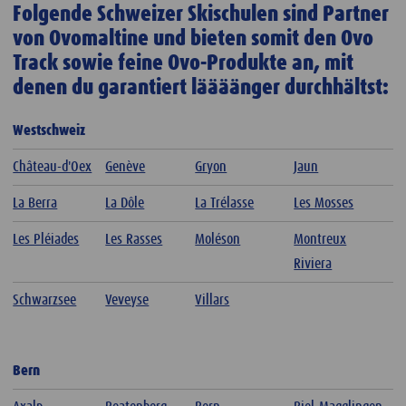
Folgende Schweizer Skischulen sind Partner
von Ovomaltine und bieten somit den Ovo
Track sowie feine Ovo-Produkte an, mit
denen du garantiert läääänger durchhältst:
Westschweiz
Château-d'Oex
Genève
Gryon
Jaun
La Berra
La Dôle
La Trélasse
Les Mosses
Les Pléiades
Les Rasses
Moléson
Montreux
Riviera
Schwarzsee
Veveyse
Villars
Bern