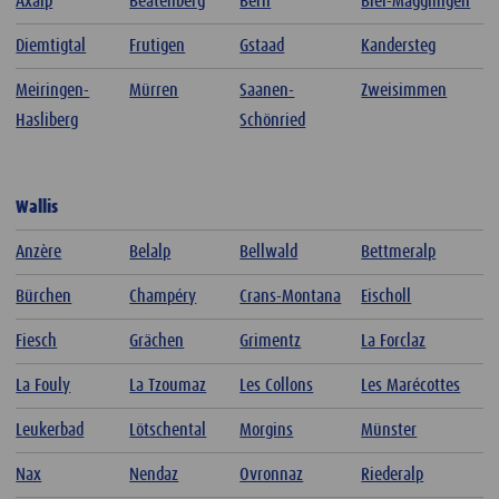
Axalp
Beatenberg
Bern
Biel-Magglingen
Diemtigtal
Frutigen
Gstaad
Kandersteg
Meiringen-
Mürren
Saanen-
Zweisimmen
Hasliberg
Schönried
Wallis
Anzère
Belalp
Bellwald
Bettmeralp
Bürchen
Champéry
Crans-Montana
Eischoll
Fiesch
Grächen
Grimentz
La Forclaz
La Fouly
La Tzoumaz
Les Collons
Les Marécottes
Leukerbad
Lötschental
Morgins
Münster
Nax
Nendaz
Ovronnaz
Riederalp