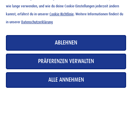
wie lange verwenden, und wie du deine Cookie-Einstellungen jederzeit ändern
kannst, erfährst du in unserer
Cookie-Richtlinie
. Weitere Informationen findest du
in unserer
Datenschutzerklärung
ABLEHNEN
Unser Partner
PRÄFERENZEN VERWALTEN
Ovomaltine unterstützt die Schweizer Skischulen bei der Förderung
des Skisports. Der Ovo Track wird als Parcours in den oben
erwähnten Skischulen angeboten. In diesen Skischulen erhälst du
ALLE ANNEHMEN
ebenfalls feine Ovo Energie.
Damit kannst du's nicht besser. Aber länger.
ZUR WEBSITE VON SWISS SKI SCHOOL