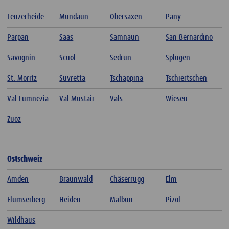
Lenzerheide
Mundaun
Obersaxen
Pany
Parpan
Saas
Samnaun
San Bernardino
Savognin
Scuol
Sedrun
Splügen
St. Moritz
Suvretta
Tschappina
Tschiertschen
Val Lumnezia
Val Müstair
Vals
Wiesen
Zuoz
Ostschweiz
Amden
Braunwald
Chäserrugg
Elm
Flumserberg
Heiden
Malbun
Pizol
Wildhaus