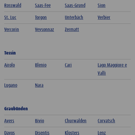
Rosswald
Saas-Fee
Saas-Grund
Sion
St. Luc
Torgon
Unterbäch
Verbier
Vercorin
Veysonnaz
Zermatt
Tessin
Airolo
Blenio
Cari
Lago Maggiore e
Valli
Lugano
Nara
Graubünden
Avers
Bivio
Churwalden
Corvatsch
Davos
Disentis
Klosters
Lenz