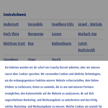
Zentralschweiz
Andermatt
Einsiedeln
Engelberg-Titlis
Giswil - Mörlialp
Hoch-Ybrig
Ibergeregg
Luzern
Marbach-Egg
Melchsee-Frutt
Rigi
Rothenthurm
Sattel-
Hochstuckli
Sörenberg
Stoos
Zürich
Am liebsten würden wir dir sofort ein Crunchy Biscuit anbieten, aber wir müssen
zuerst über Cookies sprechen. Wir verwenden Cookies und ähnliche Technologien,
um die ordnungsgemässe Funktion unserer Website sicherzustellen, dein Online-
Erlebnis zu verbessern, Daten zu sammeln, die es uns und unseren Partnern
ermöglichen, den Datenverkehr auf der Website zu analysieren, dir auf dich
zugeschnittene Marketing- und Werbeangebote zu unterbreiten und den Erfolg
solcher Marketing- und Werbeangebote zu messen. Welche Cookies wir jeweils für