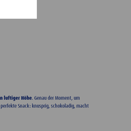
n luftiger Höhe
. Genau der Moment, um
r perfekte Snack: knusprig, schokoladig, macht