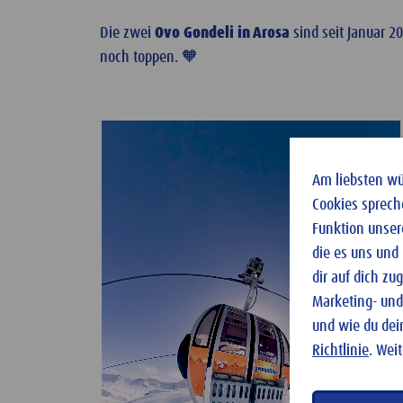
Die zwei
Ovo Gondeli in Arosa
sind seit Januar 2
noch toppen. 🧡
Am liebsten wür
Cookies sprech
Funktion unser
die es uns und
dir auf dich z
Marketing- und
und wie du dei
Richtlinie
. Wei