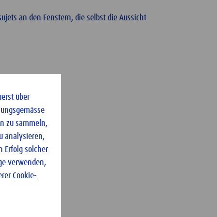
ujets an den Fenstern, die selbst die Aussicht
uerst über
dnungsgemässe
ten zu sammeln,
u analysieren,
 Erfolg solcher
nge verwenden,
erer
Cookie-