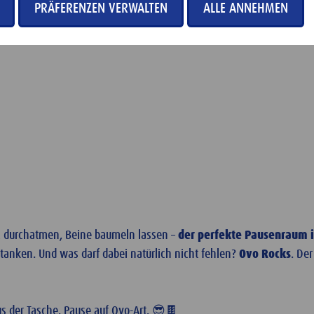
PRÄFERENZEN VERWALTEN
ALLE ANNEHMEN
rz durchatmen, Beine baumeln lassen –
der perfekte Pausenraum i
tanken. Und was darf dabei natürlich nicht fehlen?
Ovo Rocks
. De
us der Tasche. Pause auf Ovo-Art. 😎🍫