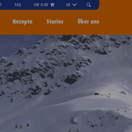
"OPEN
T
FAQ
CHF 0.00
DE
SEARCH-
MENU
Rezepte
Stories
Über uns