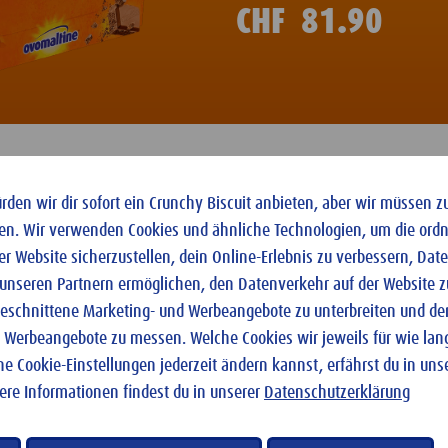
CHF
81.90
den wir dir sofort ein Crunchy Biscuit anbieten, aber wir müssen z
en. Wir verwenden Cookies und ähnliche Technologien, um die or
Personalisierbar
er Website sicherzustellen, dein Online-Erlebnis zu verbessern, Da
 unseren Partnern ermöglichen, den Datenverkehr auf der Website z
ugeschnittene Marketing- und Werbeangebote zu unterbreiten und den
 Werbeangebote zu messen. Welche Cookies wir jeweils für wie la
ne Cookie-Einstellungen jederzeit ändern kannst, erfährst du in uns
tere Informationen findest du in unserer
Datenschutzerklärung