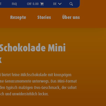
"OPEN
T
FAQ
CHF 0.00
DE
SEARCH-
MENU
Rezepte
Stories
Über uns
Schokolade Mini
k
 bietet feine Milchschokolade mit knusprigen
leine Genussmomente unterwegs. Das Mini‑Format
t den typisch malzigen Ovo‑Geschmack, der sofort
sch und unwiderstehlich lecker.