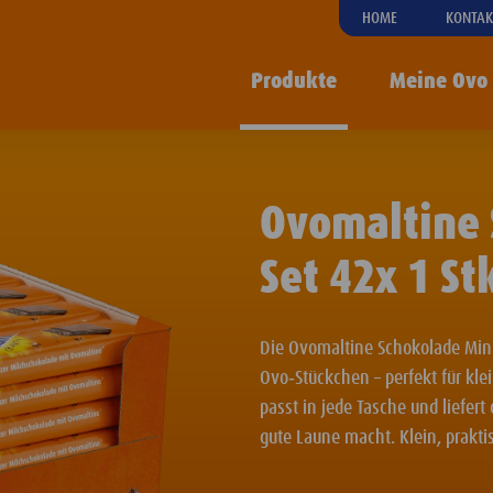
HOME
KONTAK
Produkte
Meine Ovo
Ovomaltine 
Set 42x 1 St
Die Ovomaltine Schokolade Mini
Ovo‑Stückchen – perfekt für k
passt in jede Tasche und liefer
gute Laune macht. Klein, prakti