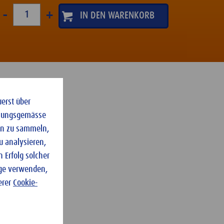
-
+
uerst über
dnungsgemässe
ten zu sammeln,
u analysieren,
 Erfolg solcher
nge verwenden,
erer
Cookie-