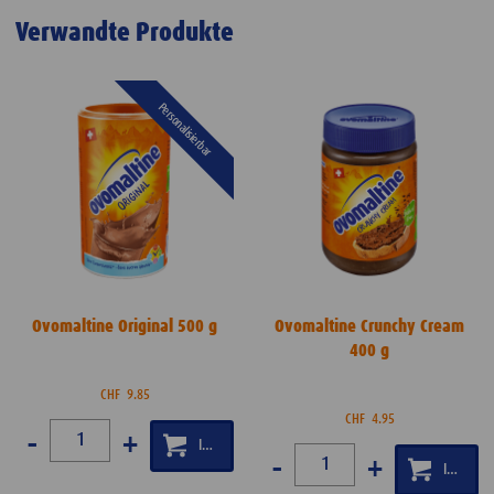
Verwandte Produkte
Personalisierbar
Ovomaltine Original 500 g
Ovomaltine Crunchy Cream
400 g
CHF
9.85
CHF
4.95
-
+
-
+