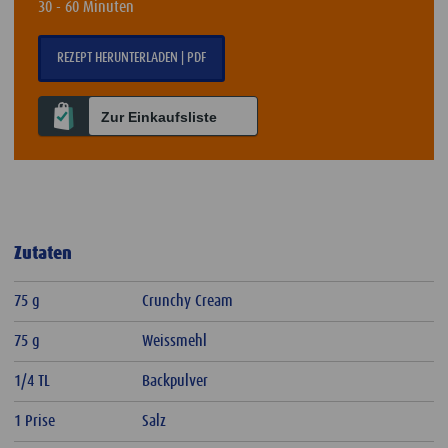
30 - 60 Minuten
REZEPT HERUNTERLADEN | PDF
Zur Einkaufsliste
Zutaten
75 g
Crunchy Cream
75 g
Weissmehl
1/4 TL
Backpulver
1 Prise
Salz