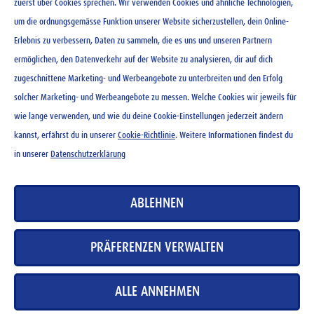
zuerst über Cookies sprechen. Wir verwenden Cookies und ähnliche Technologien,
um die ordnungsgemässe Funktion unserer Website sicherzustellen, dein Online-
Ovomaltine Drink 250 ml
Erlebnis zu verbessern, Daten zu sammeln, die es uns und unseren Partnern
ermöglichen, den Datenverkehr auf der Website zu analysieren, dir auf dich
CHF
2.10
zugeschnittene Marketing- und Werbeangebote zu unterbreiten und den Erfolg
-
+
solcher Marketing- und Werbeangebote zu messen. Welche Cookies wir jeweils für
wie lange verwenden, und wie du deine Cookie-Einstellungen jederzeit ändern
kannst, erfährst du in unserer
Cookie-Richtlinie
. Weitere Informationen findest du
in unserer
Datenschutzerklärung
KONTAKT
ABLEHNEN
NEWSLETTER
NUTZUNGSBEDINGUNGEN
PRÄFERENZEN VERWALTEN
DATENSCHUTZERKLÄRUNG
COOKIE-RICHTLINIEN
ALLE ANNEHMEN
MEDIADATENBANK