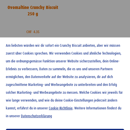
Ovomaltine Crunchy Biscuit
250 g
CHF
4.35
-
+
Am liebsten würden wir dir sofort ein Crunchy Biscuit anbieten, aber wir müssen
zuerst über Cookies sprechen. Wir verwenden Cookies und ähnliche Technologien,
um die ordnungsgemässe Funktion unserer Website sicherzustellen, dein Online-
Erlebnis zu verbessern, Daten zu sammeln, die es uns und unseren Partnern
ermöglichen, den Datenverkehr auf der Website zu analysieren, dir auf dich
KONTAKT
zugeschnittene Marketing- und Werbeangebote zu unterbreiten und den Erfolg
NEWSLETTER
solcher Marketing- und Werbeangebote zu messen. Welche Cookies wir jeweils für
NUTZUNGSBEDINGUNGEN
wie lange verwenden, und wie du deine Cookie-Einstellungen jederzeit ändern
DATENSCHUTZERKLÄRUNG
kannst, erfährst du in unserer
Cookie-Richtlinie
. Weitere Informationen findest du
COOKIE-RICHTLINIEN
in unserer
Datenschutzerklärung
MEDIADATENBANK