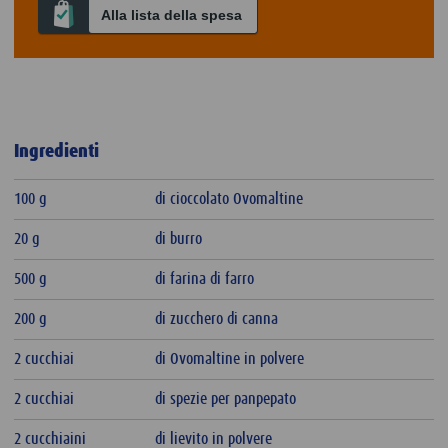
Alla lista della spesa
Ingredienti
100 g
di cioccolato Ovomaltine
20 g
di burro
500 g
di farina di farro
200 g
di zucchero di canna
2 cucchiai
di Ovomaltine in polvere
2 cucchiai
di spezie per panpepato
2 cucchiaini
di lievito in polvere