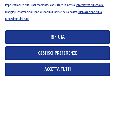
impostazioni in qualsiasi momento, consultare la nostra
Informativa sui cookie
.
Maggiori informazioni sono disponibili inoltre nella nostra
Dichiarazione sulla
protezione dei dati
.
CONTATTO
RIFIUTA
NEWSLETTER
CONDIZIONI DI UTILIZZO
GESTISCI PREFERENZE
DICHIARAZIONE SULLA PROTEZIONE DEI DATI
DIRETTIVE SUI COOKIE
ACCETTA TUTTI
DATABASE DEI MEDIA
COLOPHON
CARRIERA
Copyright 2026 Wander AG