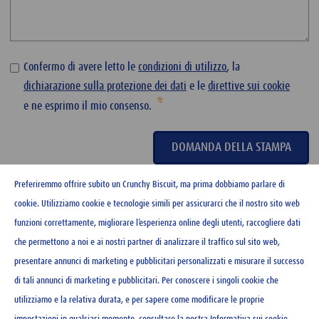
Confermo di avere letto le
condizioni di utilizzo
, la
dichiarazione sulla protezione dei dati
e le
direttive sui cookie
e ne esprimo il mio consenso.
Preferiremmo offrire subito un Crunchy Biscuit, ma prima dobbiamo parlare di
cookie. Utilizziamo cookie e tecnologie simili per assicurarci che il nostro sito web
funzioni correttamente, migliorare l’esperienza online degli utenti, raccogliere dati
che permettono a noi e ai nostri partner di analizzare il traffico sul sito web,
presentare annunci di marketing e pubblicitari personalizzati e misurare il successo
CONTATTO
di tali annunci di marketing e pubblicitari. Per conoscere i singoli cookie che
NEWSLETTER
utilizziamo e la relativa durata, e per sapere come modificare le proprie
CONDIZIONI DI UTILIZZO