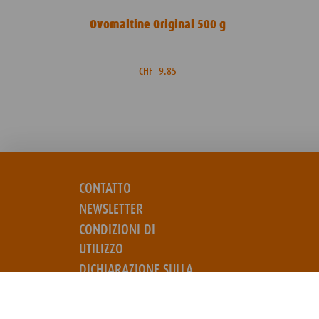
Ovomaltine Original 500 g
CHF
9.85
CONTATTO
NEWSLETTER
CONDIZIONI DI
UTILIZZO
DICHIARAZIONE SULLA
PROTEZIONE DEI DATI
DIRETTIVE SUI COOKIE