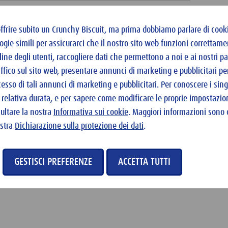
di lievito
frire subito un Crunchy Biscuit, ma prima dobbiamo parlare di cooki
di latte
ogie simili per assicurarci che il nostro sito web funzioni correttame
di yogurt naturale
line degli utenti, raccogliere dati che permettono a noi e ai nostri pa
raffico sul sito web, presentare annunci di marketing e pubblicitari pe
di burro ammorbidito a pezzi
cesso di tali annunci di marketing e pubblicitari. Per conoscere i sin
a relativa durata, e per sapere come modificare le proprie impostazion
ltare la nostra
Informativa sui cookie
. Maggiori informazioni sono d
ostra
Dichiarazione sulla protezione dei dati
.
GESTISCI PREFERENZE
ACCETTA TUTTI
na di farro e Ovomaltine in polvere.