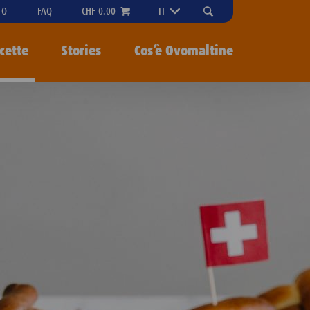
"OPEN
TO
FAQ
CHF 0.00
IT
SEARCH-
MENU
cette
Stories
Cos’è Ovomaltine