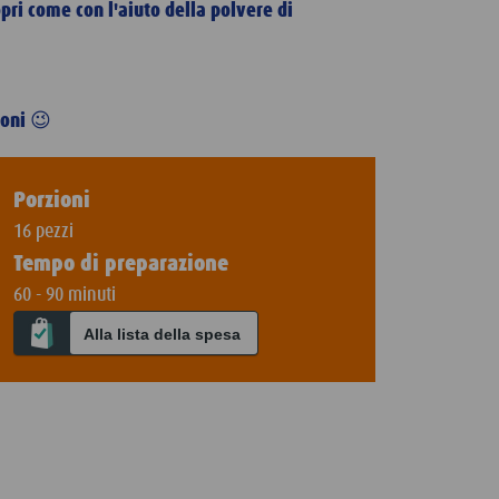
opri come con l'aiuto della polvere di
uoni 😉
Porzioni
16 pezzi
Tempo di preparazione
60 - 90 minuti
Alla lista della spesa