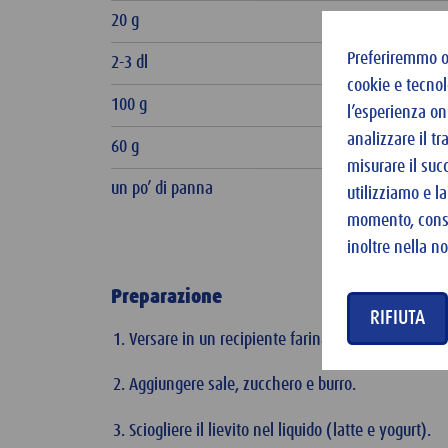
20 g
Preferiremmo of
2-3 dl
cookie e tecnol
100 g
l’esperienza on
analizzare il t
60 g
misurare il suc
un po’ di panna
utilizziamo e l
momento, consu
inoltre nella n
Preparazione
RIFIUTA
Versare in un recipiente farina per treccia, fari
Aggiungere sale, zucchero e burro.
Sciogliere il lievito nel liquido (latte e yogurt).