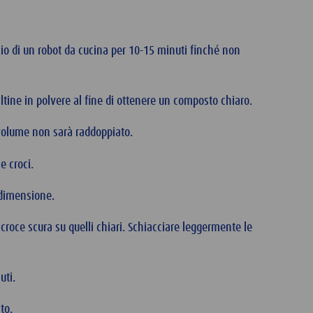
io di un robot da cucina per 10-15 minuti finché non
ine in polvere al fine di ottenere un composto chiaro.
l volume non sarà raddoppiato.
le croci.
 dimensione.
croce scura su quelli chiari. Schiacciare leggermente le
nuti.
ato.