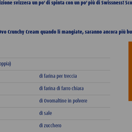
zione svizzera un po' di spinta con un po' più di Swissness! Sc
 Ovo Crunchy Cream quando li mangiate, saranno ancora più b
oppia)
di farina per treccia
di farina di farro chiara
di Ovomaltine in polvere
di sale
di zucchero