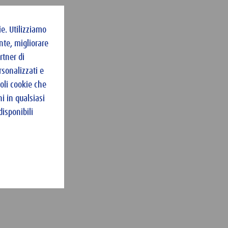
e. Utilizziamo
nte, migliorare
rtner di
rsonalizzati e
goli cookie che
i in qualsiasi
isponibili