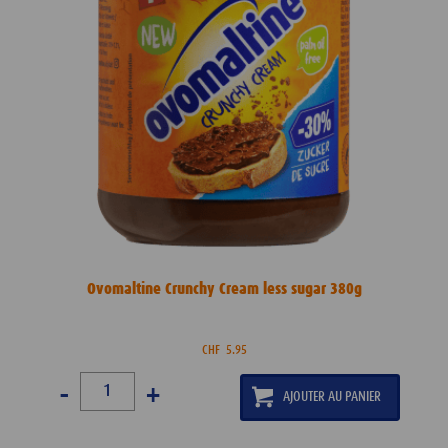
Ovomaltine Crunchy Cream less sugar 380g
CHF
5.95
-
+