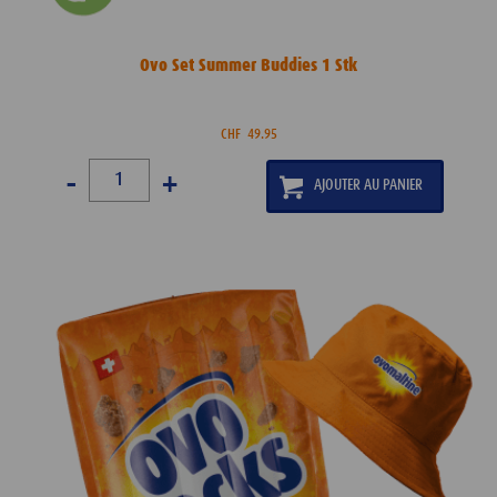
Ovo Set Summer Buddies 1 Stk
CHF
49.95
-
+