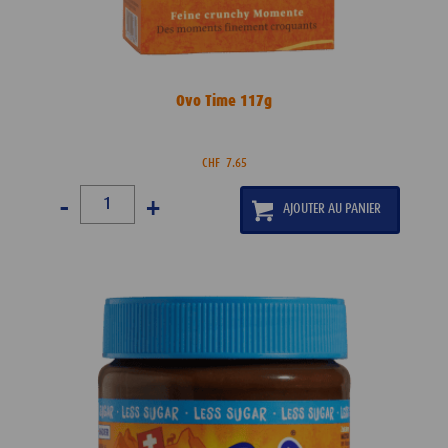
Ovo Time 117g
CHF
7.65
-
+