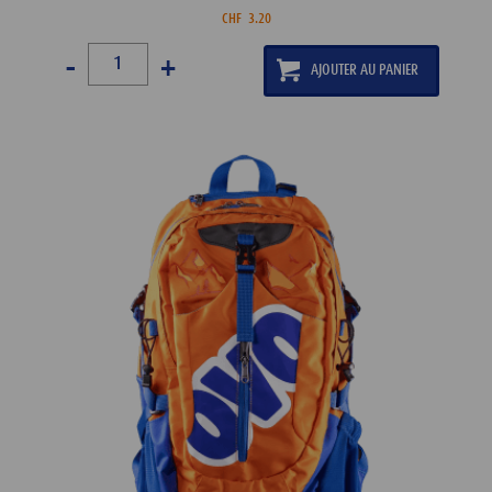
CHF
3.20
-
+