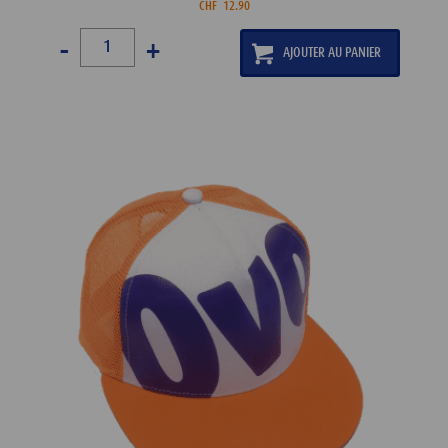
CHF
12.90
-
+