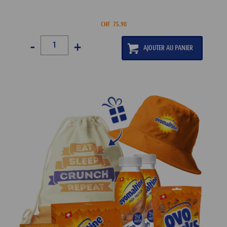
CHF
75.90
-
+