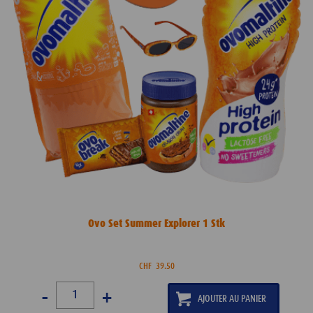
Ovo Set Summer Explorer 1 Stk
CHF
39.50
-
+