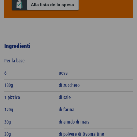
Alla lista della spesa
Ingredienti
Per la base
6
uova
180g
di zucchero
1 pizzico
di sale
120g
di farina
30g
di amido di mais
30g
di polvere di Ovomaltine