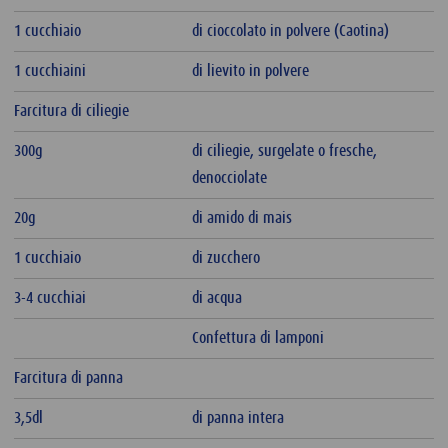
1 cucchiaio
di cioccolato in polvere (Caotina)
1 cucchiaini
di lievito in polvere
Farcitura di ciliegie
300g
di ciliegie, surgelate o fresche,
denocciolate
20g
di amido di mais
1 cucchiaio
di zucchero
3-4 cucchiai
di acqua
Confettura di lamponi
Farcitura di panna
3,5dl
di panna intera