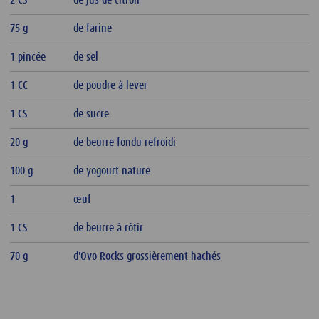
2 CS
de jus de citron
75 g
de farine
1 pincée
de sel
1 CC
de poudre à lever
1 CS
de sucre
20 g
de beurre fondu refroidi
100 g
de yogourt nature
1
œuf
1 CS
de beurre à rôtir
70 g
d'Ovo Rocks grossièrement hachés