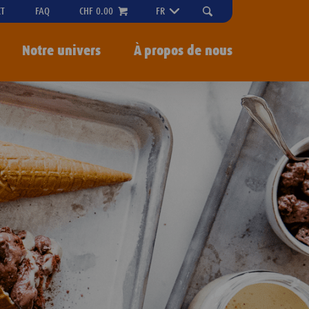
"OPEN
CT
FAQ
CHF 0.00
FR
SEARCH-
MENU
Notre univers
À propos de nous