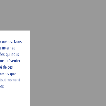
 cookies. Nous
e Internet
ées qui nous
vous présenter
té de ces
ookies que
à tout moment
les