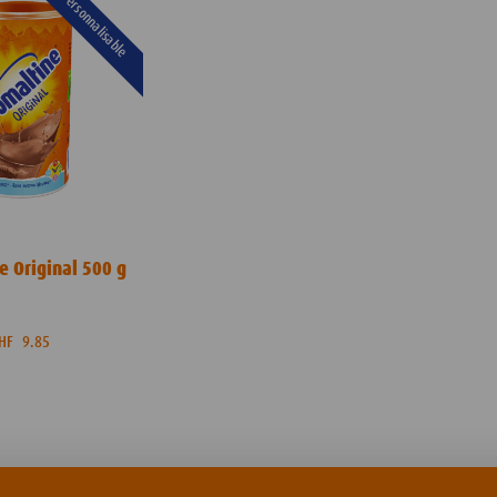
Personnalisable
 Original 500 g
CHF
9.85