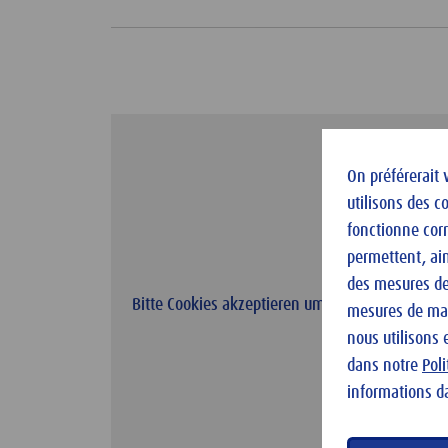
On préférerait 
utilisons des c
fonctionne cor
permettent, ain
des mesures de 
Bitte Cookies akzeptieren um das Video zu laden
mesures de mark
nous utilisons 
dans notre
Pol
informations d