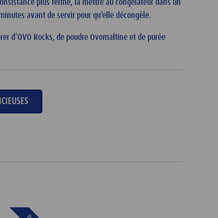
consistance plus ferme, la mettre au congélateur dans un
 minutes avant de servir pour qu’elle décongèle.
orer d’OVO Rocks, de poudre Ovomaltine et de purée
ICIEUSES