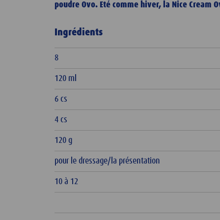
poudre Ovo. Eté comme hiver, la Nice Cream Ov
Ingrédients
8
120 ml
6 cs
4 cs
120 g
pour le dressage/la présentation
10 à 12