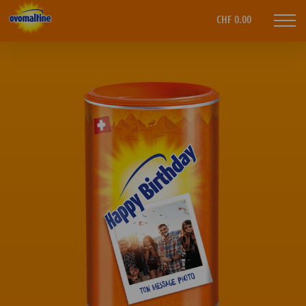
Ovomaltine
CHF 0.00
Mobi
navi