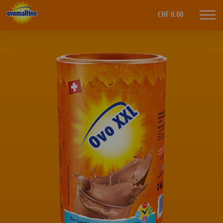
Ovomaltine
CHF 0.00
Mobi
navi