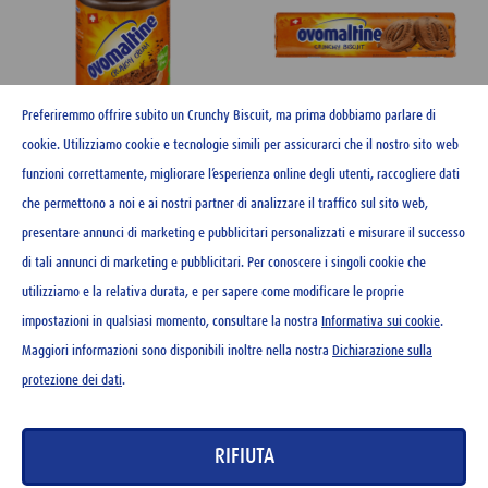
Preferiremmo offrire subito un Crunchy Biscuit, ma prima dobbiamo parlare di
cookie. Utilizziamo cookie e tecnologie simili per assicurarci che il nostro sito web
funzioni correttamente, migliorare l’esperienza online degli utenti, raccogliere dati
Ovomaltine Crunchy Cream
Ovomaltine Crunchy Biscuit
che permettono a noi e ai nostri partner di analizzare il traffico sul sito web,
400 g
250 g
presentare annunci di marketing e pubblicitari personalizzati e misurare il successo
di tali annunci di marketing e pubblicitari. Per conoscere i singoli cookie che
CHF
4.95
CHF
4.35
utilizziamo e la relativa durata, e per sapere come modificare le proprie
impostazioni in qualsiasi momento, consultare la nostra
Informativa sui cookie
.
Maggiori informazioni sono disponibili inoltre nella nostra
Dichiarazione sulla
protezione dei dati
.
CONTATTO
RIFIUTA
NEWSLETTER