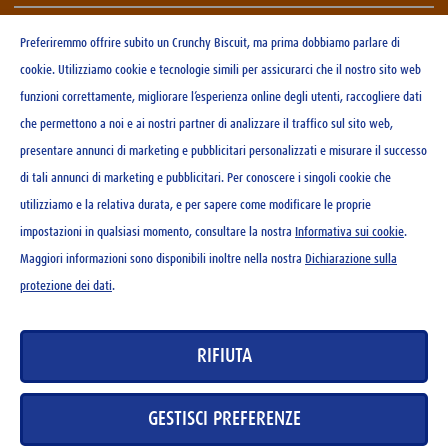
Preferiremmo offrire subito un Crunchy Biscuit, ma prima dobbiamo parlare di
ALLERGENI
ADDITIONAL PRODUCT INFORMATION
cookie. Utilizziamo cookie e tecnologie simili per assicurarci che il nostro sito web
funzioni correttamente, migliorare l’esperienza online degli utenti, raccogliere dati
che permettono a noi e ai nostri partner di analizzare il traffico sul sito web,
presentare annunci di marketing e pubblicitari personalizzati e misurare il successo
CONTATTO
di tali annunci di marketing e pubblicitari. Per conoscere i singoli cookie che
NEWSLETTER
utilizziamo e la relativa durata, e per sapere come modificare le proprie
CONDIZIONI DI UTILIZZO
impostazioni in qualsiasi momento, consultare la nostra
Informativa sui cookie
.
DICHIARAZIONE SULLA PROTEZIONE DEI DATI
Maggiori informazioni sono disponibili inoltre nella nostra
Dichiarazione sulla
DIRETTIVE SUI COOKIE
protezione dei dati
.
DATABASE DEI MEDIA
COLOPHON
RIFIUTA
CARRIERA
GESTISCI PREFERENZE