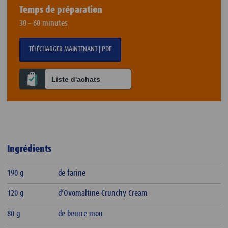
Temps de préparation
30 - 60 minutes
TÉLÉCHARGER MAINTENANT | PDF
Liste d'achats
Ingrédients
190 g
de farine
120 g
d’Ovomaltine Crunchy Cream
80 g
de beurre mou