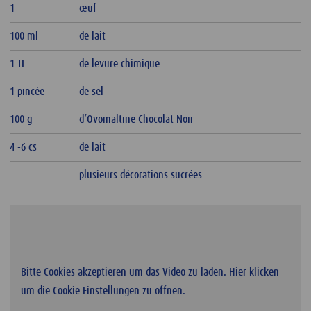
1
œuf
100 ml
de lait
1 TL
de levure chimique
1 pincée
de sel
100 g
d’Ovomaltine Chocolat Noir
4 -6 cs
de lait
plusieurs décorations sucrées
Bitte Cookies akzeptieren um das Video zu laden. Hier klicken
um die Cookie Einstellungen zu öffnen.