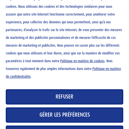
cookies. Nous utilisons des cookies et des technologies similaires pour nous
assurer que notre site Internet fonctionne correctement, pour améliorer votre
expérience, pour collecter des données qui nous permettent, ainsi qu’à nos
Ovomaltine Crunchy Cream
Ovomaltine chocolat noir
partenaires, d’analyser le trafic sur le site Internet, de vous présenter des mesures
400 g
100 g
de marketing et des publicités personnalisées et de mesurer l’efficacité de ces
mesures de marketing et publicités. Vous pouvez en savoir plus sur les différents
CHF
4.95
CHF
3.20
cookies que nous utilisons et leur durée, ainsi que sur la manière de modifier vos
paramètres à tout moment dans notre
Politique en matière de cookies
. Vous
trouverez également de plus amples informations dans notre
Politique en matière
de confidentialité
.
CONTACT
REFUSER
NEWSLETTER
MENTIONS LÉGALES
GÉRER LES PRÉFÉRENCES
DÉCLARATION DE PROTECTION DES DONNÉES
DIRECTIVES RELATIVES AUX COOKIES