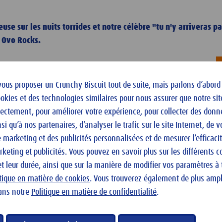
se sur les nuits torrides et notre célèbre "tu n'y arriveras 
x Ovo Rocks.
vous proposer un Crunchy Biscuit tout de suite, mais parlons d’abord
ookies et des technologies similaires pour nous assurer que notre sit
rectement, pour améliorer votre expérience, pour collecter des donn
si qu’à nos partenaires, d’analyser le trafic sur le site Internet, de 
chés
marketing et des publicités personnalisées et de mesurer l’efficaci
eting et publicités. Vous pouvez en savoir plus sur les différents c
et leur durée, ainsi que sur la manière de modifier vos paramètres 
itique en matière de cookies
. Vous trouverez également de plus amp
ans notre
Politique en matière de confidentialité
.