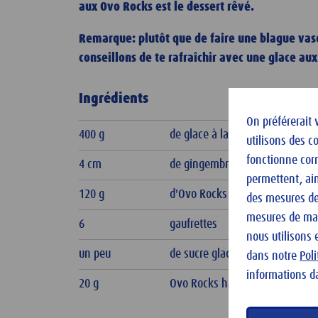
aux Ovo Rocks est le dessert rêvé.
Remarque: plutôt que de faire une blague vaseu
conseillons de te rafraîchir avec une glace au
Ingrédients
On préférerait 
400 g
de glace à la vanille
utilisons des c
fonctionne cor
4 cm
de gingembre râpé fin
permettent, ain
120 g
d'Ovo Rocks grossièrement ha
des mesures de 
mesures de mark
6
gaufrettes
nous utilisons 
un peu
de sucre glace
dans notre
Pol
informations d
20 g
Ovo Rocks hachés