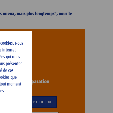
pas mieux, mais plus longtemps", nous te
Catégorie
 cookies. Nous
Dessert
e Internet
Difficulté
ées qui nous
Facile
vous présenter
Portions
té de ces
6
ookies que
Temps de préparation
à tout moment
< 30 minutes
les
TÉLÉCHARGER LA RECETTE | PDF