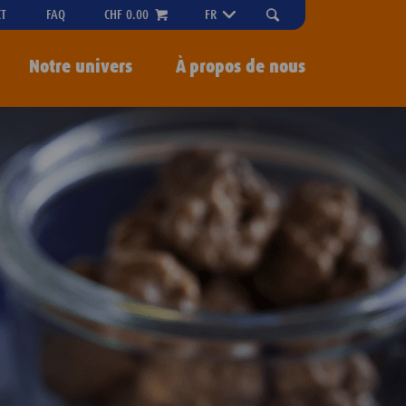
"OPEN
CT
FAQ
CHF 0.00
FR
SEARCH-
MENU
Notre univers
À propos de nous