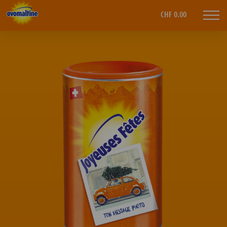
Ovomaltine
CHF 0.00
Mobi
navi