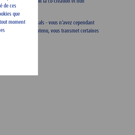
but est de promouvoir la co-création et non
té de ces
ookies que
à tout moment
 propre projet Originals – vous n’avez cependant
les
votre création de contenu, vous transmet certaines