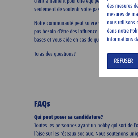
d’entraînement pour une équipe de foot. Ces soluti
des mesures de 
seulement de soutenir votre passion, mais égalem
mesures de mark
nous utilisons 
Notre communauté peut suivre votre projet via du c
dans notre
Pol
pas besoin d’être des influenceur.se.s confirmé.e.
informations d
bases et vous aide en cas de questions afin que vot
Tu as des questions?
REFUSER
FAQs
Qui peut poser sa candidature?
Toutes les personnes ayant un hobby qui sort de l’o
l’aise sur les réseaux sociaux. Nous soutenons uni