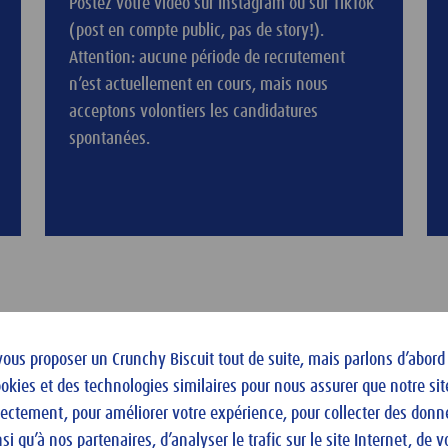
Postez votre vidéo sur Instagram ou sur TikTok
(post en compte public, pas de story!).
Attention: aucune période de recrutement
n’est actuellement en cours, mais nous
acceptons volontiers les candidatures
spontanées.
tez en aucun cas dans une situation périlleuse et filmez seulement d
vous proposer un Crunchy Biscuit tout de suite, mais parlons d’abord
ookies et des technologies similaires pour nous assurer que notre sit
ar nous-mêmes. Jusqu'à la mi-février, nous choisirons les premier
rectement, pour améliorer votre expérience, pour collecter des donn
 solutions sur mesure, par exemple une semaine de studio dans un r
si qu’à nos partenaires, d’analyser le trafic sur le site Internet, de 