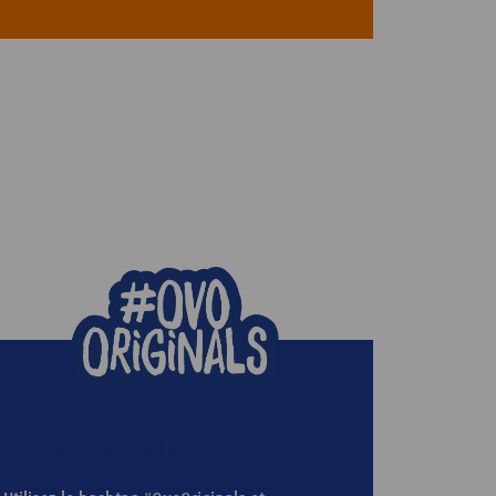
3.
#OvoOriginals