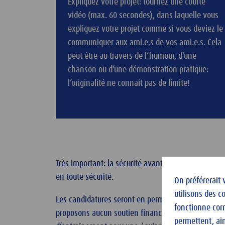
Expliquez votre projet: tournez une courte
vidéo (max. 60 secondes), dans laquelle vous
expliquez votre projet comme si vous deviez le
communiquer aux ami.e.s de vos ami.e.s. Cela
peut être au travers de l’humour, d’une
chanson ou d’une démonstration pratique:
l’originalité ne connaît pas de limite!
Très important: la sécurité avant tout. Ne vous met
en toute sécurité.
On préférerait 
utilisons des c
Les candidatures seront en permanence examinées p
fonctionne cor
proposons aucun soutien financier direct mais des
permettent, ain