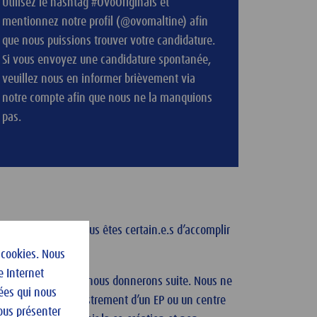
Utilisez le hashtag #OvoOriginals et
mentionnez notre profil (@ovomaltine) afin
que nous puissions trouver votre candidature.
Si vous envoyez une candidature spontanée,
veuillez nous en informer brièvement via
notre compte afin que nous ne la manquions
pas.
es activités que vous êtes certain.e.s d’accomplir
 cookies. Nous
e Internet
s projets auxquels nous donnerons suite. Nous ne
ées qui nous
efuge pour l’enregistrement d’un EP ou un centre
vous présenter