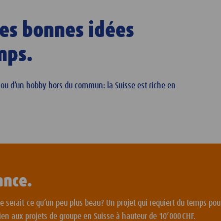
 les bonnes idées
emps.
u ou d’un hobby hors du commun: la Suisse est riche en
ance.
 serait-ce qu’un peu plus beau? Un projet qui requiert du temps pour
ien aux projets de groupe en Suisse à hauteur de 10’000 CHF.