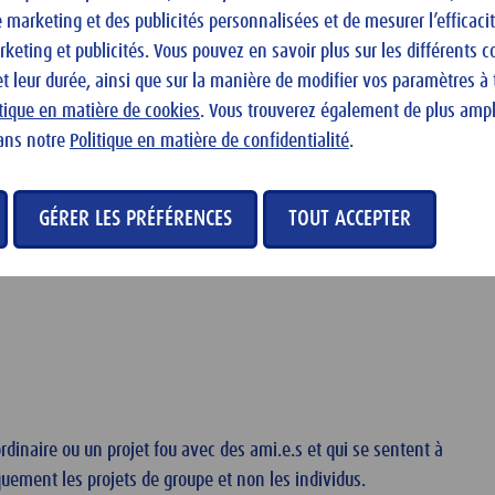
ons seront bien entendu discutées avec les Originals choisis. Notre 
marketing et des publicités personnalisées et de mesurer l’efficaci
ent de la développer.
eting et publicités. Vous pouvez en savoir plus sur les différents c
et leur durée, ainsi que sur la manière de modifier vos paramètres 
ontenu sur les réseaux et sera ainsi peut-être motivée à lancer son
itique en matière de cookies
. Vous trouverez également de plus amp
s, ni des pros des réseaux sociaux. Notre équipe vous soutient dans 
ans notre
Politique en matière de confidentialité
.
re histoire puisse se raconter toute seule auprès de notre public.
GÉRER LES PRÉFÉRENCES
TOUT ACCEPTER
rdinaire ou un projet fou avec des ami.e.s et qui se sentent à
quement les projets de groupe et non les individus.